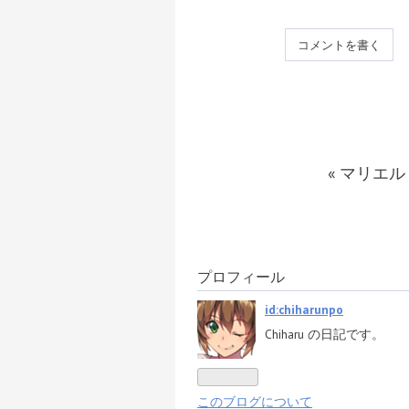
コメントを書く
«
マリエル
プロフィール
id:chiharunpo
Chiharu の日記です。
このブログについて