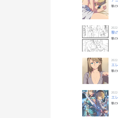
黎の
2022
黎
黎の
2022
エ
黎の
2022
エ
黎の