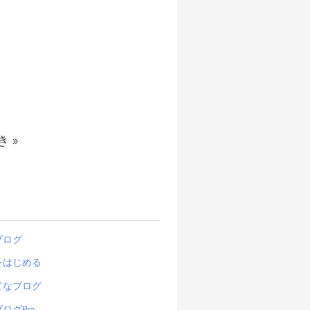
き
»
ブログ
をはじめる
てなブログ
ログPro